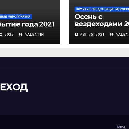
КЛУБНЫЕ ПРЕДСТОЯЩИЕ МЕРОПР
Осень с
ШИЕ МЕРОПРИЯТИЯ
вездеходами 2
рытие года 2021
СЕНТЯБРЬ
2, 2022
VALENTIN
АВГ 25, 2021
VALEN
ДЕХОД
Home