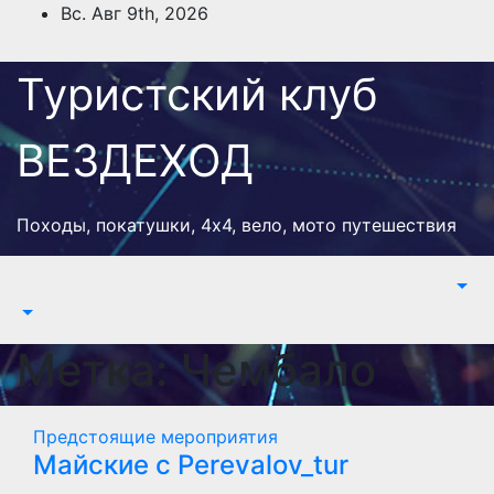
Перейти
Вс. Авг 9th, 2026
к
содержимому
Туристский клуб
ВЕЗДЕХОД
Походы, покатушки, 4х4, вело, мото путешествия
Метка:
Чембало
Предстоящие мероприятия
Майские с Perevalov_tur